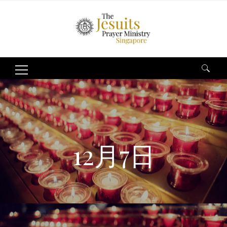
Search
for:
12月7日