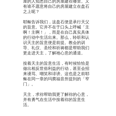
屋的人知悉自己的房屋建在哪里。又
有谁不愿意将自己的房屋建立在盘石
之上呢？
耶稣告诉我们，这盘石便是承行天父
的旨意。它并不在于口头上呼喊「主
啊！主啊！」，而是在自己真实具体
的行动中生活出来。那么，聆听和认
识天主的旨意便是前提。教会的训
导、礼仪、圣经和祈祷都是帮助我们
更走进天主，了解祂心意的通道。
按着天主的旨意生活，有时候恰恰是
做出相反世俗利益的行动，甚至会招
来谩骂、嘲笑和诽谤。这也是之前耶
稣在同一章的玛窦福音所提到的「窄
门」。
天主，求祢帮助我更了解祢的心意，
并有勇气在生活中按着祢的旨意生
活。