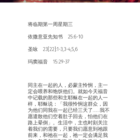
将临期第一周星期三
依撒意亚先知书 25:6-10
圣咏 23[22]:1-3,3-4,5,6
玛窦福音 15:29-37
同主在一起的人，必蒙主怜悯，主一
定会喂养和饱饫他们。就如今天福音
中记载的那些和主耶稣在一起的人一
样，耶稣说：「我很怜悯这群众，因
为他们同我在一起已经三天了……我不
愿遣散他们空着肚子回去，怕他们在
路上晕倒」。生活中，主也时刻关注
着我们的需要，只要我们愿意到祂跟
前来，和祂在一起，祂一定会满足我