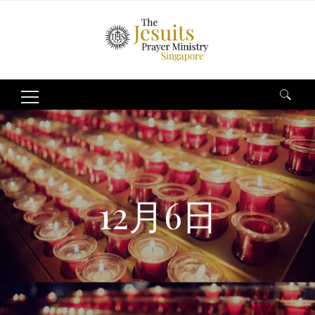
Search
for:
12月6日