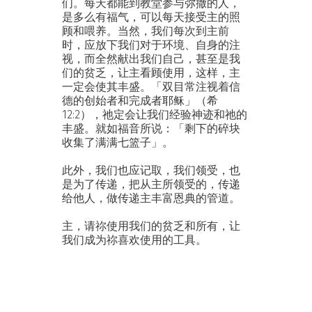
们。每天都能到教堂参与弥撒的人，
是多么有福气，可以每天接受主的照
顾和喂养。当然，我们每次到主前
时，应放下我们对于环境、自身的注
视，而全然献出我们自己，甚至是我
们的贫乏，让主看顾使用，这样，主
一定会使其丰盛。「双目常注视着信
德的创始者和完成者耶稣」（希
12:2），祂定会让我们经验神迹和祂的
丰盛。就如福音所说：「剩下的碎块
收集了满满七篮子」。
此外，我们也应记取，我们领受，也
是为了传递，把从主所领受的，传递
给他人，做传递主丰富恩典的管道。
主，请祢使用我们的贫乏和所有，让
我们成为祢喜欢使用的工具。