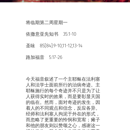
将临期第二周星期一
依撒意亚先知书 35:1-10
圣咏 85[84]:9-10,11-12,13-14
路加福音 5:17-26
今天福音叙述了一个主耶稣在法利塞
人和法学士面前所行的治病奇迹。主
耶稣施行的每个奇迹并不只是为了让
人获得实时的效果，而是要彰显天国
的临在。然而，面对奇迹的发生，因
着人的不同观点和信念，反应各异。
经师和法利塞人拘泥于外在的形式，
而忽略了更重要的怜悯和宽宥；瘫子
和他的朋友则以赞颂之心，感谢这一