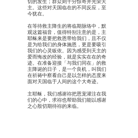
切的发生；群众则十分惊奇并光荣天
主。这些对天国临在的不同反应，至
今犹在。
在等待救主降生的将临期脉络中，默
观这篇福音，值得特别注意的是，主
耶稣来是要把救恩带给我们，且不仅
是为给我们的身体施恩，更是要吸引
我们的心灵皈依。因为感受到天主的
爱而悔改的经验，就是实实在在的奇
迹。在准备迎接「与我们同在」的救
主降诞的日子，是一个良机，叫我们
在祈祷中察看自己是以怎样的态度来
面对天国临于人间的这个大奇迹。
主耶稣，我们感谢祢把恩宠灌注在我
们的心中，求祢也帮助我们能以感谢
之心殷切期待祢的来临。