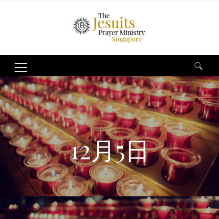
Search
for:
12月5日