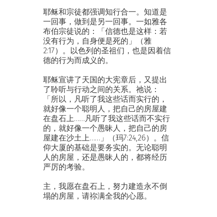
耶稣和宗徒都强调知行合一。知道是
一回事，做到是另一回事。一如雅各
布伯宗徒说的：「信德也是这样：若
没有行为，自身便是死的」（雅
2:17）。以色列的圣祖们，也是因着信
德的行为而成义的。
耶稣宣讲了天国的大宪章后，又提出
了聆听与行动之间的关系。祂说：
「所以，凡听了我这些话而实行的，
就好像一个聪明人，把自己的房屋建
在盘石上……凡听了我这些话而不实行
的，就好像一个愚昧人，把自己的房
屋建在沙土上……」（玛7:24,26）。信
仰大厦的基础是要务实的。无论聪明
人的房屋，还是愚昧人的，都将经历
严厉的考验。
主，我愿在盘石上，努力建造永不倒
塌的房屋，请祢满全我的心愿。