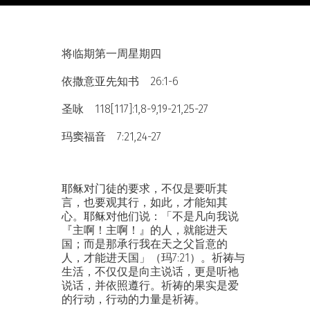
将临期第一周星期四
依撒意亚先知书 26:1-6
圣咏 118[117]:1,8-9,19-21,25-27
玛窦福音 7:21,24-27
耶稣对门徒的要求，不仅是要听其
言，也要观其行，如此，才能知其
心。耶稣对他们说：「不是凡向我说
『主啊！主啊！』的人，就能进天
国；而是那承行我在天之父旨意的
人，才能进天国」（玛7:21）。祈祷与
生活，不仅仅是向主说话，更是听祂
说话，并依照遵行。祈祷的果实是爱
的行动，行动的力量是祈祷。