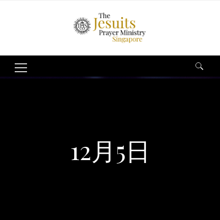
Search
for:
12月5日