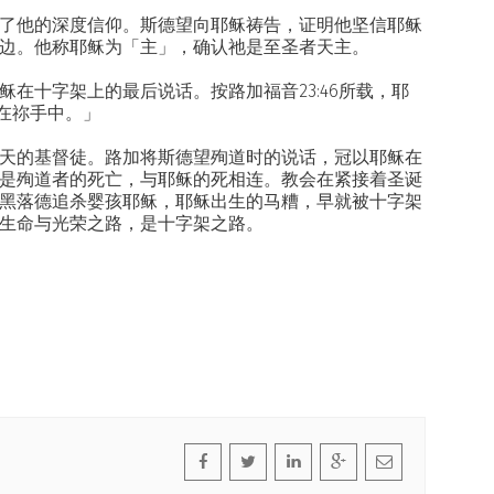
了他的深度信仰。斯德望向耶稣祷告，证明他坚信耶稣
边。他称耶稣为「主」，确认祂是至圣者天主。
在十字架上的最后说话。按路加福音23:46所载，耶
托在祢手中。」
天的基督徒。路加将斯德望殉道时的说话，冠以耶稣在
是殉道者的死亡，与耶稣的死相连。教会在紧接着圣诞
黑落德追杀婴孩耶稣，耶稣出生的马糟，早就被十字架
生命与光荣之路，是十字架之路。