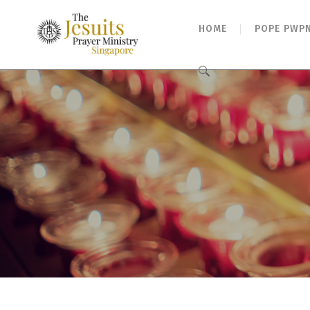
HOME
POPE PWP
Search
for: