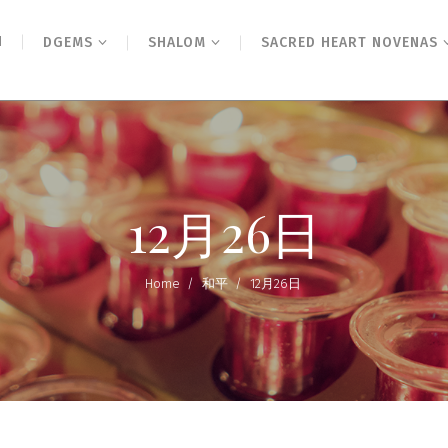
N
DGEMS
SHALOM
SACRED HEART NOVENAS
12月26日
Home
/
和平
/
12月26日