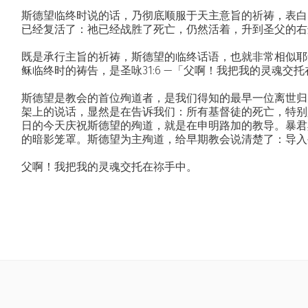
斯德望临终时说的话，乃彻底顺服于天主意旨的祈祷，表白
已经复活了：祂已经战胜了死亡，仍然活着，升到圣父的右
既是承行主旨的祈祷，斯德望的临终话语，也就非常相似耶稣
稣临终时的祷告，是圣咏31:6 —「父啊！我把我的灵魂交
斯德望是教会的首位殉道者，是我们得知的最早一位离世归
架上的说话，显然是在告诉我们：所有基督徒的死亡，特别
日的今天庆祝斯德望的殉道，就是在申明路加的教导。暴君
的暗影笼罩。斯德望为主殉道，给早期教会说清楚了：导入
父啊！我把我的灵魂交托在祢手中。