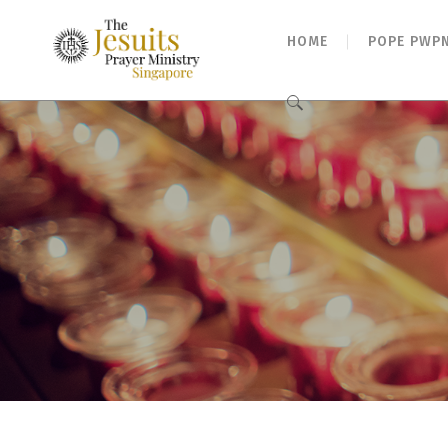
HOME
POPE PWP
Search
for: