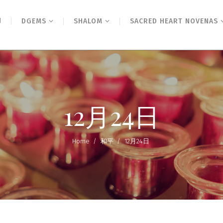
N
DGEMS
SHALOM
SACRED HEART NOVENAS
12月24日
Home
/
和平
/
12月24日