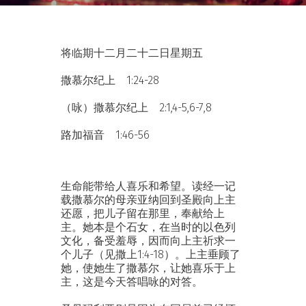
将临期十二月二十二日星期五
撒慕尔纪上 1:24-28
（咏）撒慕尔纪上 2:1,4-5,6-7,8
路加福音 1:46-56
生命能带给人喜乐和希望。读经一记
载撒慕尔的母亲亚纳回到圣殿向上主
还愿，把儿子留在那里，奉献给上
主。她本是个石女，在当时的以色列
文化，备受羞辱，因而向上主祈求一
个儿子（见撒上1:4-18）。上主垂顾了
她，使她生了撒慕尔，让她喜乐于上
主，这是今天答唱咏的对答。