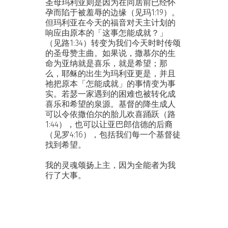
圣母玛利亚则是因为在同居前已经怀
孕而陷于被羞辱的边缘（见玛1:19）。
但玛利亚在今天的福音对天主计划的
响应由原本的「这事怎能成就？」
（见路1:34）转变为我们今天时时传颂
的圣母赞主曲。如果说，撒慕尔的生
命为亚纳就是喜乐，就是希望；那
么，耶稣的出生为玛利亚更是，并且
祂把原本「怎能成就」的事情变为事
实。若瑟一家遇到的困难也被转化成
喜乐和希望的泉源。基督的降生成人
可以令依撒伯尔的胎儿欢喜踊跃（路
1:44），也可以让亚巴郎信德的后裔
（见罗4:16），包括我们每一个基督徒
找到希望。
我的灵魂颂扬上主，因为全能者为我
行了大事。