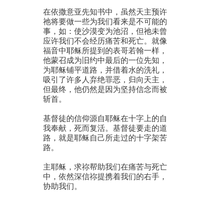
在依撒意亚先知书中，虽然天主预许
祂将要做一些为我们看来是不可能的
事，如：使沙漠变为池沼，但祂未曾
应许我们不会经历痛苦和死亡。就像
福音中耶稣所提到的表哥若翰一样，
他蒙召成为旧约中最后的一位先知，
为耶稣铺平道路，并借着水的洗礼，
吸引了许多人弃绝罪恶，归向天主，
但最终，他仍然是因为坚持信念而被
斩首。
基督徒的信仰源自耶稣在十字上的自
我奉献，死而复活。基督徒要走的道
路，就是耶稣自己所走过的十字架苦
路。
主耶稣，求祢帮助我们在痛苦与死亡
中，依然深信祢提携着我们的右手，
协助我们。