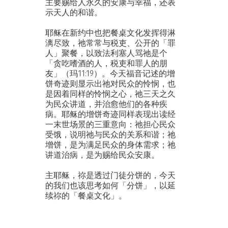
主要赐给人永久的安康与幸福，还表
示天人的和谐。
耶稣在新约中也把餐桌文化发挥得淋
漓尽致，祂常常与税吏、公开的「罪
人」聚餐，以致法利塞人骂祂是个
「贪吃嗜酒的人，税吏和罪人的朋
友」（玛11:19）。今天福音记述的增
饼奇迹则显示出祂对民众的怜悯，也
是因着同样的怜悯之心，祂三天之久
为民众讲道，并治愈他们的各种疾
病。耶稣的增饼奇迹同样表现出读经
一末世场景的三重意向：祂担心民众
受饿，说明祂与民众的关系和谐；祂
增饼，是为满足民众的身体需求；祂
讲道治病，是为赐给民众安康。
主耶稣，祢是透过门徒分饼的，今天
的我们也该思考如何「分饼」，以延
续祢的「餐桌文化」。