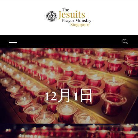
Search
for:
12月1日