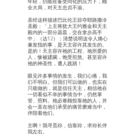
年轻，仍能在备受同化的压力下，顾
全大局，对天主忠贞不渝。
圣经这样描述巴比伦王掠夺耶路撒冷
圣殿：「上主将犹大王约雅金和天主
殿内的一部分器皿，交在拿步高手
中」（达1:2）；清楚说明这令人痛心
兼发指的事，是天主容许其发生的。
是的！天主容许祂的工程、祂所爱的
人，惨被蹂躏，饱受煎熬。甚至容许
祂的神圣性，遭人践踏！
眼见许多事情的发生，我们心痛，我
们不明白。但我们可以做的，也实在
只能做的，就是信任天主，相信祂在
一切看似不幸的事情当中，仍然掌
管、照料。祂必眷顾投靠祂的人，并
会一直在他们承受的痛苦磨难当中，
伴陪着他们。
主啊！我寻觅祢，信靠祢，求祢长伴
我左右。