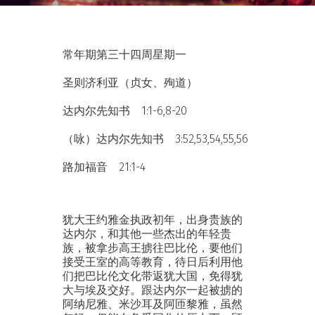
常年期第三十四周星期一
圣则济利亚（贞女、殉道）
达内尔先知书 1:1-6,8-20
（咏）达内尔先知书 3:52,53,54,55,56
路加福音 21:1-4
犹大王约雅金执政初年，出身贵族的
达内尔，和其他一些杰出的年轻贵
族，被拿步高王掳往巴比伦，要他们
接受王室的高等教育，待日后利用他
们把巴比伦文化带返犹大国，免得犹
大与埃及交好。跟达内尔一起被掳的
阿纳尼雅、米沙耳及阿匝黎雅，虽然