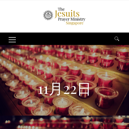
Search
for:
11月22日