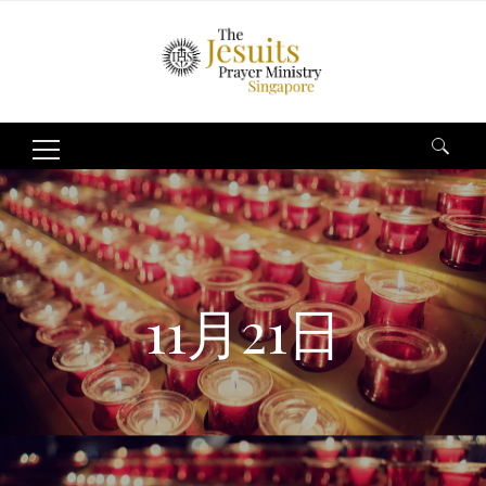
Search
for:
11月21日