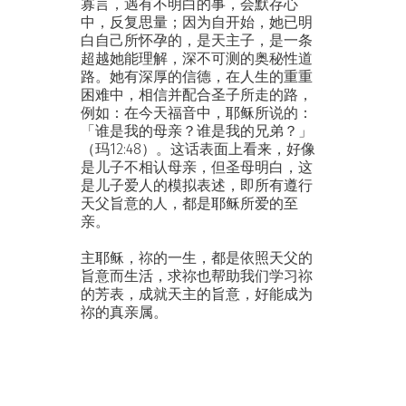
寡言，遇有不明白的事，会默存心
中，反复思量；因为自开始，她已明
白自己所怀孕的，是天主子，是一条
超越她能理解，深不可测的奥秘性道
路。她有深厚的信德，在人生的重重
困难中，相信并配合圣子所走的路，
例如：在今天福音中，耶稣所说的：
「谁是我的母亲？谁是我的兄弟？」
（玛12:48）。这话表面上看来，好像
是儿子不相认母亲，但圣母明白，这
是儿子爱人的模拟表述，即所有遵行
天父旨意的人，都是耶稣所爱的至
亲。
主耶稣，祢的一生，都是依照天父的
旨意而生活，求祢也帮助我们学习祢
的芳表，成就天主的旨意，好能成为
祢的真亲属。