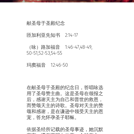
献圣母于圣殿纪念
匝加利亚先知书 2:14-17
（咏）路加福音 1:46-47,48-49,
50-51,52-53,54-55
玛窦福音 12:46-50
在献圣母于圣殿的纪念日，答唱咏选
用了圣母赞主曲。这是圣母在领报之
后，感谢天主为自己和普世的救恩，
而赞颂天主的诗歌。圣母对天主的赞
颂和感谢，是在谦逊中领受天主的恩
宠，答允怀孕圣子耶稣。
依据圣经所记载的圣母事迹，她沉默