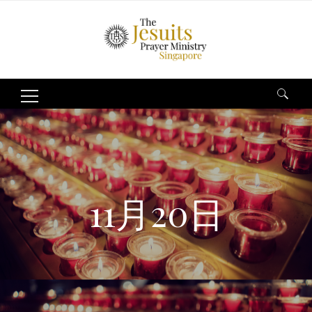
Search
for:
11月20日