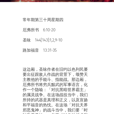
常年期第三十周星期四
厄弗所书 6:10-20
圣咏 144[143]:1,2,9-10
路加福音 13:31-35
这边厢，圣咏作者在旧约以色列民屡
要出征跟敌人作战的背景下，颂赞天
主教他的手能斗、指能战。那边厢，
厄弗所书将穷兵黩武的军事语言，化
作一个隐喻：「对抗黑暗世界霸主」
的属灵战争。在这场战役当中，我们
所持的武器是真理和正义，以及宣扬
和平福音的热忱。在这场「对抗天界
邪恶鬼神」的战斗当中，我们要「时