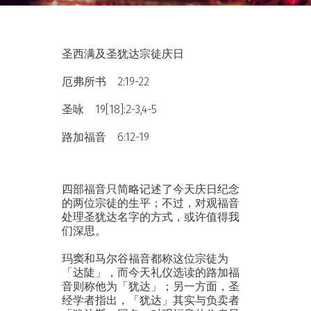
圣西满及圣犹达宗徒庆日
厄弗所书 2:19-22
圣咏 19[18]:2-3,4-5
路加福音 6:12-19
四部福音只简略记述了今天庆日纪念
的两位宗徒的生平；不过，对观福音
处理圣犹达名字的方式，或许值得我
们深思。
玛窦和马尔谷福音都称这位宗徒为
「达陡」，而今天礼仪选读的路加福
音则称他为「犹达」；另一方面，圣
经学者指出，「犹达」其实与负卖者