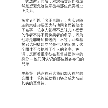
「犹达斯」同名，对观福音的作者显
然是想避免这位宗徒与那位负卖者扯
上关系。
负卖者可以「名正言顺」，忠实追随
主的宗徒却要因为与他同名而被修改
了名字，总令人觉得不是味儿！福音
的作者不得不提负卖者的名字，因为
他亦是耶稣所拣选的。不过，耶稣基
督召选宗徒建立的是生活的团体，这
个团体不会执着于个人的名字、称
谓，反而着重宗徒在基督徒团体中的
身分 ─ 他们所认识的那位雅各布伯的
兄弟。
主基督，感谢祢召选我们加入祢的教
会团体，求祢帮助我们堪当成为名副
其实的基督徒。