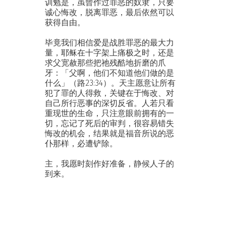
训勉是，虽曾作过罪恶的奴隶，只要
诚心悔改，脱离罪恶，最后依然可以
获得自由。
毕竟我们相信爱是战胜罪恶的最大力
量，耶稣在十字架上痛极之时，还是
求父宽赦那些把祂残酷地折磨的爪
牙：「父啊，他们不知道他们做的是
什么」（路23:34）。天主愿意让所有
犯了罪的人得救，关键在于悔改、对
自己所行恶事的深切反省。人若只看
重现世的生命，只注意眼前拥有的一
切，忘记了死后的审判，很容易错失
悔改的机会，结果就是福音所说的恶
仆那样，必遭铲除。
主，我愿时刻作好准备，静候人子的
到来。