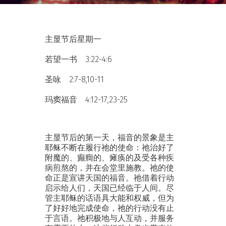
主显节后星期一
若望一书 3:22-4:6
圣咏 2:7-8,10-11
玛窦福音 4:12-17,23-25
主显节后的第一天，福音的景象是主
耶稣不断在履行祂的使命：祂治好了
附魔的、癫癎的、瘫痪的及受各种疾
病煎熬的，并在会堂里施教。祂的使
命正是宣讲天国的福音。祂借着行动
启示给人们，天国已经临于人间。尽
管主耶稣的话语具大能和权威，但为
了好好地完成使命，祂的行动没有止
于言语。祂积极地与人互动，并服务