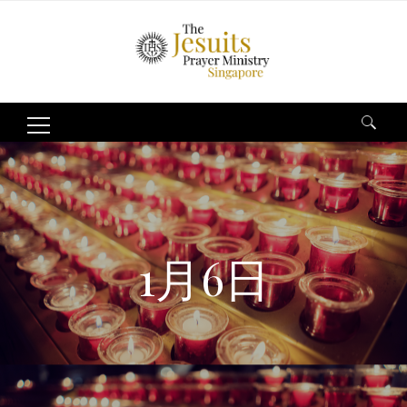
Search
for:
1月6日