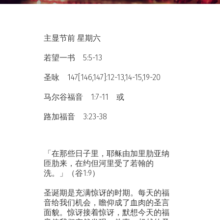
主显节前 星期六
若望一书 5:5-13
圣咏 147[146,147]:12-13,14-15,19-20
马尔谷福音 1:7-11 或
路加福音 3:23-38
「在那些日子里，耶稣由加里肋亚纳
匝肋来，在约但河里受了若翰的
洗。」（谷1:9）
圣诞期是充满惊讶的时期。每天的福
音给我们机会，瞻仰成了血肉的圣言
面貌。惊讶接着惊讶，默想今天的福