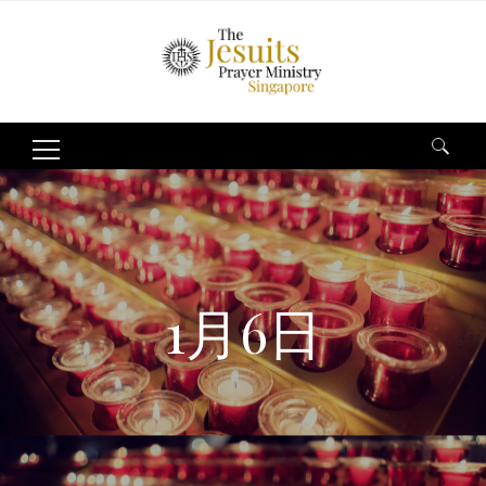
Search
for:
1月6日