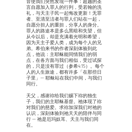
音使我们突然发现一件事：超越的圣
言自愿加入罪人的行列，受若翰的洗
礼，与天主子民一起悔改更新！无罪
者、至清至洁者与罪人们站在一起，
自愿分担人的重担，分享人的身分。
罪人的路途本是多么黑暗和失望，但
从今以后，却是充满着光明和希望，
因为天主子爱人类，成为每个人的兄
弟。希伯来书的作者深刻体验到此
点，他说：主耶稣能同情我们的弱
点，在各方面与我们相似，受过试探
的，只是没有罪过（参希4:15）。每个
人的人生旅途，都有许多「在那些日
子里」— 耶稣站在我们中间，与我们
同行。
天父，感谢祢给我们赐下祢的独生
子，我们的主耶稣基督。祂体现了祢
对我们的慈爱。求祢加深我们对祂的
认识，深刻体验到祂天天的陪伴与同
行 — 祂是厄玛奴耳、天主与我们同
在。