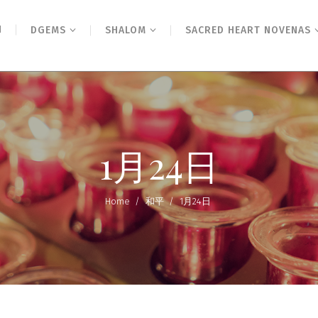
N
DGEMS
SHALOM
SACRED HEART NOVENAS
1月24日
Home
/
和平
/
1月24日