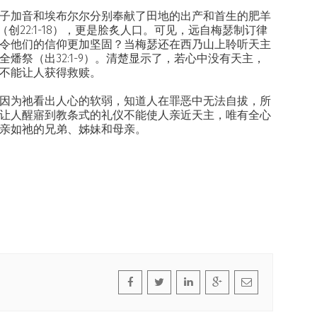
子加音和埃布尔尔分别奉献了田地的出产和首生的肥羊
（创22:1-18），更是脍炙人口。可见，远自梅瑟制订律
令他们的信仰更加坚固？当梅瑟还在西乃山上聆听天主
燔祭（出32:1-9）。清楚显示了，若心中没有天主，
不能让人获得救赎。
因为祂看出人心的软弱，知道人在罪恶中无法自拔，所
让人醒寤到教条式的礼仪不能使人亲近天主，唯有全心
亲如祂的兄弟、姊妹和母亲。