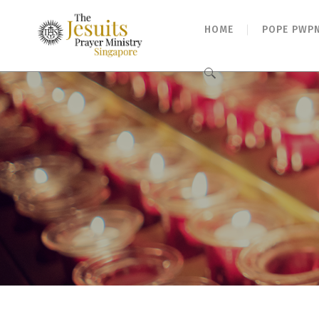
HOME
POPE PWP
Search
for: