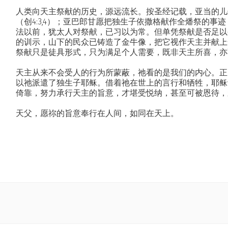
人类向天主祭献的历史，源远流长。按圣经记载，亚当的儿
（创4:3,4）；亚巴郎甘愿把独生子依撒格献作全燔祭的事迹
法以前，犹太人对祭献，已习以为常。但单凭祭献是否足以
的训示，山下的民众已铸造了金牛像，把它视作天主并献上全
祭献只是徒具形式，只为满足个人需要，既非天主所喜，亦
天主从来不会受人的行为所蒙蔽，祂看的是我们的内心。正
以祂派遣了独生子耶稣。借着祂在世上的言行和牺牲，耶稣
倚靠，努力承行天主的旨意，才堪受悦纳，甚至可被恩待，
天父，愿祢的旨意奉行在人间，如同在天上。