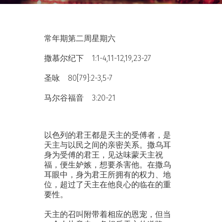
常年期第二周星期六
撒慕尔纪下 1:1-4,11-12,19,23-27
圣咏 80[79]:2-3,5-7
马尔谷福音 3:20-21
以色列的君王都是天主的受傅者，是
天主与以民之间的亲密关系。撒乌耳
身为受傅的君王，见达味蒙天主祝
福，便生妒嫉，想要杀害他。在撒乌
耳眼中，身为君王所拥有的权力、地
位，超过了天主在他良心的临在的重
要性。
天主的召叫附带着相应的恩宠，但当