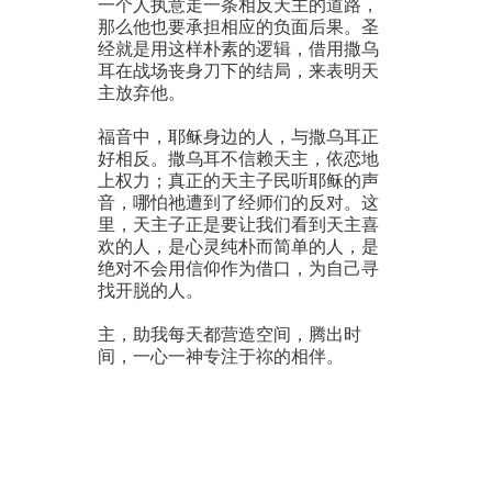
一个人执意走一条相反天主的道路，
那么他也要承担相应的负面后果。圣
经就是用这样朴素的逻辑，借用撒乌
耳在战场丧身刀下的结局，来表明天
主放弃他。
福音中，耶稣身边的人，与撒乌耳正
好相反。撒乌耳不信赖天主，依恋地
上权力；真正的天主子民听耶稣的声
音，哪怕祂遭到了经师们的反对。这
里，天主子正是要让我们看到天主喜
欢的人，是心灵纯朴而简单的人，是
绝对不会用信仰作为借口，为自己寻
找开脱的人。
主，助我每天都营造空间，腾出时
间，一心一神专注于祢的相伴。