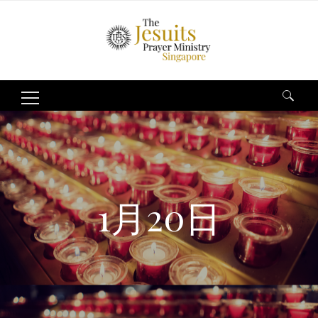
Search
for:
1月20日