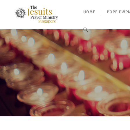
HOME
POPE PWP
Search
for: