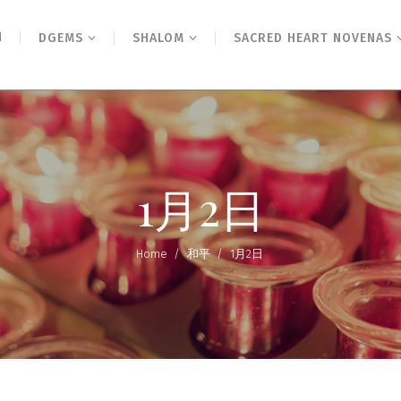
N
DGEMS
SHALOM
SACRED HEART NOVENAS
1月2日
Home
/
和平
/
1月2日