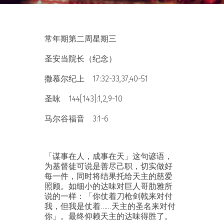
常年期第二周星期三
圣安当院长（纪念）
撒慕尔纪上 17:32-33,37,40-51
圣咏 144[143]:1,2,9-10
马尔谷福音 3:1-6
「谋事在人，成事在天」这句谚语，
为基督徒可说是善尽己职，切实做好
每一件，同时将结果托给天主的慈爱
照顾。如细小的达味对巨人哥肋雅所
说的一样：「你仗着刀枪剑戟来对付
我，但我是仗着……天主的圣名来对付
你」。最终仰赖天主的达味得胜了。