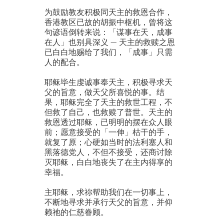
为鼓励教友积极同天主的救恩合作，
香港教区已故的胡振中枢机，曾将这
句谚语倒转来说：「谋事在天，成事
在人」也别具深义 — 天主的救赎之恩
已白白地赐给了我们，「成事」只需
人的配合。
耶稣毕生虔诚事奉天主，积极寻求天
父的旨意，做天父所喜悦的事。结
果，耶稣完全了天主的救世工程，不
但救了自己，也救赎了普世。天主的
救恩透过耶稣，已明明的摆在众人眼
前；愿意接受的「一伸」枯干的手，
就复了原；心硬如当时的法利塞人和
黑落德党人，不但不接受，还商讨除
灭耶稣，白白地丧失了在主内得享的
幸福。
主耶稣，求祢帮助我们在一切事上，
不断地寻求并承行天父的旨意，并仰
赖祂的仁慈眷顾。