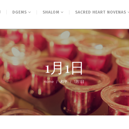
N
DGEMS
SHALOM
SACRED HEART NOVENAS
1月1日
Home
/
和平
/
1月1日