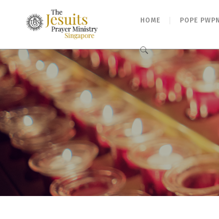
HOME
POPE PWP
Search
for: