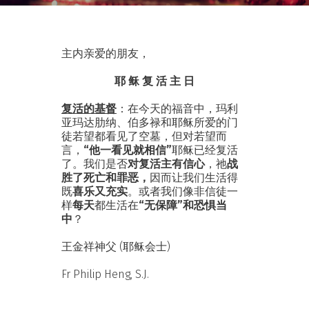
主内亲爱的朋友，
耶 稣 复 活 主 日
复活的基督
：在今天的福音中，玛利
亚玛达肋纳、伯多禄和耶稣所爱的门
徒若望都看见了空墓，但对若望而
言，
“他一看见就相信”
耶稣已经复活
了。我们是否
对复活主有信心
，祂
战
胜了死亡和罪恶，
因而让我们生活得
既
喜乐又充实
。或者我们像非信徒一
样
每天
都生活在
“无保障”和恐惧当
中
？
王金祥神父 (耶稣会士)
Fr Philip Heng, S.J.