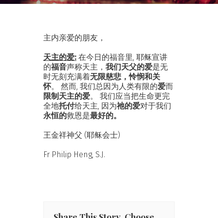
主内亲爱的朋友，
天主的爱:
在今日的福音里, 耶稣宣讲
的
福音
声称天主，
我们天父的爱
是无
时无刻充满着
无限慈悲，怜悯和关
怀
。 然而, 我们总因为人类有限的
爱
而
限制天主的爱
。 我们应当把生命更完
全地
托付
给天主, 因为
祂的爱
对于我们
永恒的
救恩是
最好的。
王金祥神父 (耶稣会士)
Fr Philip Heng, S.J.
Share This Story, Choose