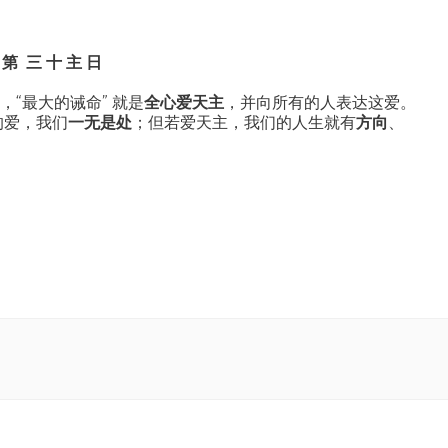
第 三 十 主 日
，“最大的诫命” 就是
全心爱天主
，并向所有的人表达这爱。
的爱，我们
一无是处
；但若爱天主，我们的人生就有
方向
、