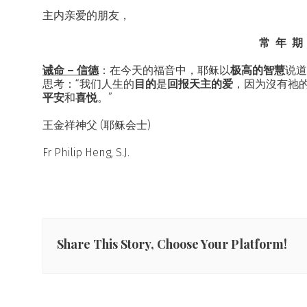
主内亲爱的朋友，
常 年 期 
诫命 – 信德
：在今天的福音中，耶稣以
极高的智慧
说道
思考：“我们人生的
目的
是
回报天主的爱
，因为沒有祂
平安
和
喜悦
。”
王金祥神父 (耶稣会士)
Fr Philip Heng, S.J.
Share This Story, Choose Your Platform!