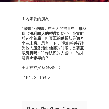
主内亲爱的朋友，
“荣誉”- 信德
：在今天的福音中，耶稣
指出
法利塞人的骄傲
促使他们赴宴时
总选坐
首席
，但
真正的荣誉
却是
谦卑
坐在
末席
。思考一下，“我们藉
善行
和
为他人
服务
活出
信德
的时候，是要
赢
取赞賞吗
？”“ 你认识的人当中，谁才
是
真正谦卑
的？”
王金祥神父 (耶稣会士)
Fr Philip Heng, S.J.
Share This Story, Choose