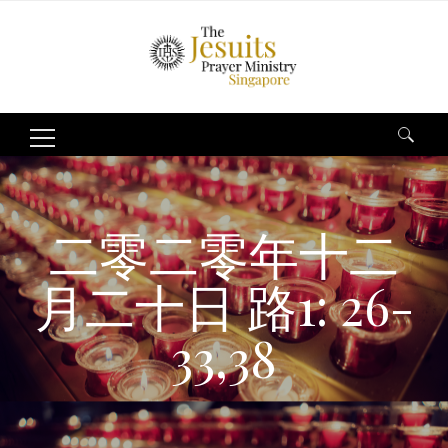
Search
for:
二零二零年十二
月二十日 路1: 26-
33,38