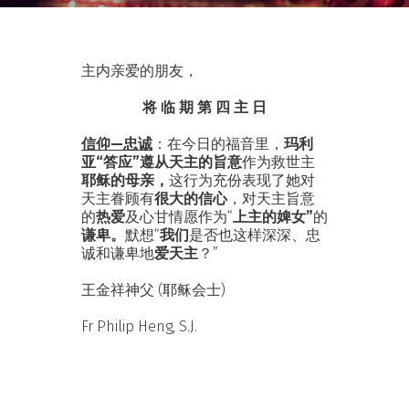
主内亲爱的朋友，
将 临 期 第 四 主 日
信仰—忠诚
：在今日的福音里，
玛利
亚“答应”遵从天主的旨意
作为救世主
耶稣
的母亲，
这行为充份表现了她对
天主眷顾有
很大的信心
，对天主旨意
的
热
爱
及心甘情愿作为“
上主的婢女”
的
谦卑。
默想“
我们
是否也这样深深、忠
诚和谦卑地
爱天主
？”
王金祥神父 (耶稣会士)
Fr Philip Heng, S.J.