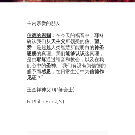
主内亲爱的朋友，
信德的恩赐
：在今天的福音中，耶稣
确认我们从
天主父
所领受的
信
、
望、
爱
，是超越人类智慧所能明白的
神圣
恩赐
的真理。我们
能够认识
这真理，
是由
耶稣
通过福音和教会，以及在我
们心中的
圣神
。“我们有没有为信德的
赐予而
感恩
，在日常生活中为
信德作
见证
？”
王金祥神父 (耶稣会士)
Fr Philip Heng, S.J.