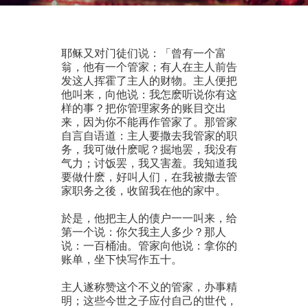
耶稣又对门徒们说：「曾有一个富
翁，他有一个管家；有人在主人前告
发这人挥霍了主人的财物。主人便把
他叫来，向他说：我怎麽听说你有这
样的事？把你管理家务的账目交出
来，因为你不能再作管家了。那管家
自言自语道：主人要撒去我管家的职
务，我可做什麽呢？掘地罢，我没有
气力；讨饭罢，我又害羞。我知道我
要做什麽，好叫人们，在我被撒去管
家职务之後，收留我在他的家中。
於是，他把主人的债户一一叫来，给
第一个说：你欠我主人多少？那人
说：一百桶油。管家向他说：拿你的
账单，坐下快写作五十。
主人遂称赞这个不义的管家，办事精
明；这些今世之子应付自己的世代，