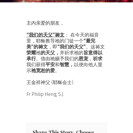
主内亲爱的朋友，
“我们的天父”祷文
： 在今天的福音
里，耶稣教导祂的门徒一个
“最完
美”的祷文
，即
“我们的天父”
。这祷文
荣耀
祂
的天父，
并祈求祂的
旨意得以
承行
。借由祂赐予我们的
恩宠
，
祈求
我们获得
平安
和
智慧，
以便向他人显
示
祂宽恕的爱
。
王金祥神父 (耶稣会士)
Fr Philip Heng, S.J.
Share This Story, Choose