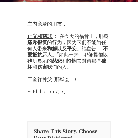
主内亲爱的朋友，
正义和慈悲
： 在今天的福音里，耶稣
痛斥报复
的行为，因为它们不能为任
何人带来
和解
以及
平安
。祂宣告：“
不
要抵抗
恶人。”如此一来，耶稣提倡以
祂所显示的
慈悲
和
怜悯
去对待那些
破
坏
和
伤害
我们的人。
王金祥神父 (耶稣会士)
Fr Philip Heng, S.J.
Share This Story, Choose