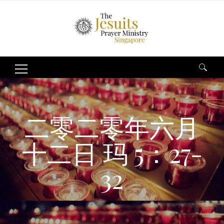
Search
for:
二零二零年六月
十二日 玛 5：27-
32