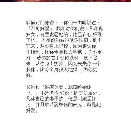
耶稣对门徒说：：你们一向听说过：
『不可奸淫!』 我却对你们说：凡注视
妇女，有意贪恋她的，他已在心 奸淫
了她。 若是你的右眼使你跌倒，剜出
它来，从你身上扔掉，因为丧失你一
个肢体，比你全身投入地狱 ，为你更
好； 若你的右手使你跌倒，砍下它
来，从你身上扔掉，因为丧失你一个
肢体，比你全身投入地狱 ，为你更
好。
又说过『谁若休妻，就该给她休
书。』 我却对你们说：除了姘居外，
凡休自己的妻子的，便是叫她受奸
污；并且谁若娶被休的妇人，就是犯
奸淫。