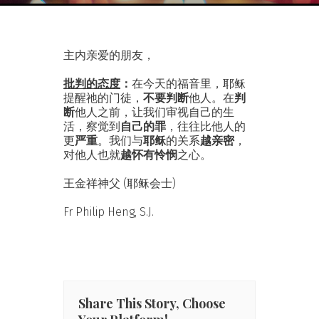
主内亲爱的朋友，
批判的态度
：
在今天的福音里，耶稣
提醒祂的门徒，
不要判断
他人。在
判
断
他人之前，让我们审视自己的生
活，察觉到
自己的罪
，往往比他人的
更
严重
。我们与
耶稣
的关系
越亲密
，
对他人也就
越怀有怜悯
之心。
王金祥神父 (耶稣会士)
Fr Philip Heng, S.J.
Share This Story, Choose