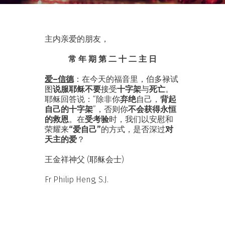
主内亲爱的朋友，
常 年 期 第 二 十 二 主 日
爱–信德
：在今天的福音里，伯多禄试
图
说服耶稣不要
接受
十字架
与
死亡
。
耶稣回答说：“除非你
弃绝
自己，
背起
自己的十字架
”，否则你
不会获得永恒
的救恩
。在
受考验
时，我们以安慰和
荣耀来
“爱自己”
的方式，是否深过
对
天主的爱
？
王金祥神父 (耶稣会士)
Fr Philip Heng, S.J.