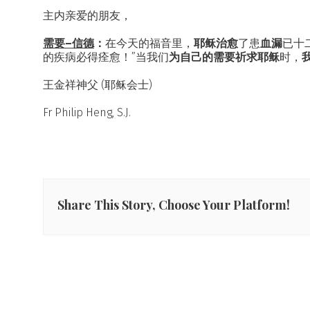
主内亲爱的朋友，
需要–信德
：
在今天的福音里，
耶稣治愈
了患
血漏
已十
的疾病必得痊愈！”当我们
为自己的需要祈求耶稣
时，
王金祥神父 (耶稣会士)
Fr Philip Heng, S.J.
Share This Story, Choose Your Platform!