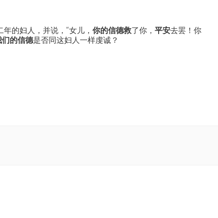
二年的妇人，并说，“女儿，
你的信德救
了你，
平安
去罢！你
我们的信德
是否同这妇人一样虔诚？