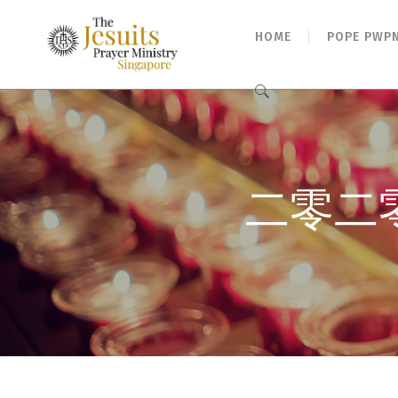
HOME
POPE PWP
Search
for:
二零二零