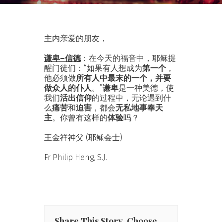
主内亲爱的朋友，
谦卑–信德
：在今天的福音中，耶稣提
醒门徒们：“如果有人想成为
第一个
，
他必须做
所有人中最末的一个，并要
做众人的仆人
。”
谦卑
是一种美德，使
我们
活出信仰
的过程中，无论遇到什
么
痛苦
和
迫害
，都会
无私地事奉天
主
。你曾有这样的
体验
吗？
王金祥神父 (耶稣会士)
Fr Philip Heng, S.J.
Share This Story, Choose