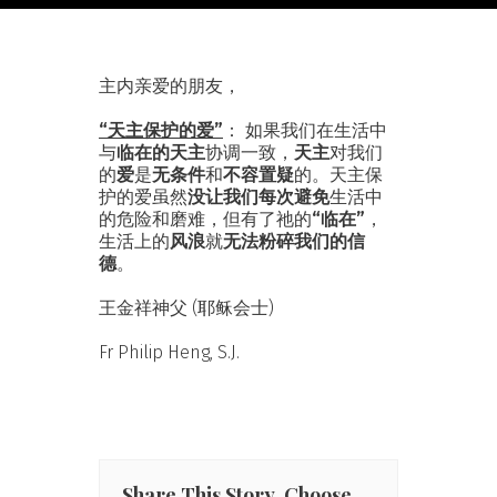
主内亲爱的朋友，
“天主保护的爱”
： 如果我们在生活中
与
临在的天主
协调一致，
天主
对我们
的
爱
是
无条件
和
不容置疑
的。天主保
护的爱虽然
没让我们每次避免
生活中
的危险和磨难，但有了祂的
“临在”
，
生活上的
风浪
就
无法粉碎我们的信
德
。
王金祥神父 (耶稣会士)
Fr Philip Heng, S.J.
Share This Story, Choose