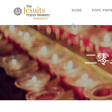
HOME
POPE PWP
Search
for:
二零二