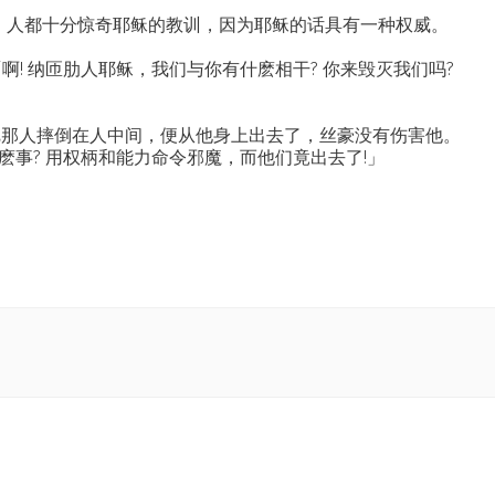
 人都十分惊奇耶稣的教训，因为耶稣的话具有一种权威。
! 纳匝肋人耶稣，我们与你有什麽相干? 你来毁灭我们吗?
把那人摔倒在人中间，便从他身上出去了，丝豪没有伤害他。
事? 用权柄和能力命令邪魔，而他们竟出去了!」