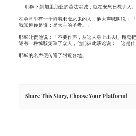
耶稣下到加里肋亚的葛法翁城，就在安息日教训人。
在会堂里有一个附着邪魔恶鬼的人，他大声喊叫说： 「啊
我知道你是谁：是天主的圣者。」
耶稣叱责他说：「不要作声，从这人身上出去!」魔鬼
遂有一种惊骇笼罩了众人，他们彼此谈论说：「这是什麽
耶稣的名声便传遍了附近各地。
Share This Story, Choose Your Platform!