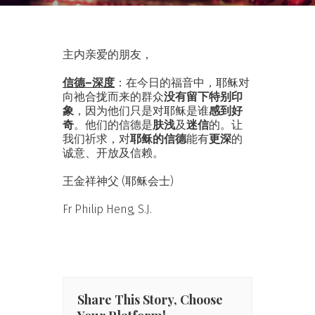
主内亲爱的朋友，
信德–深度
：在今日的福音中，耶稣对
向祂合拢而来的群众
没有留下特别印
象
，因为他们只是对耶稣是谁
感到好
奇
。他们的信德是
肤浅
及
迷信
的。让
我们祈求，对
耶稣的信德
能有
更深
的
诚意、开放及信赖。
王金祥神父 (耶稣会士)
Fr Philip Heng, S.J.
Share This Story, Choose