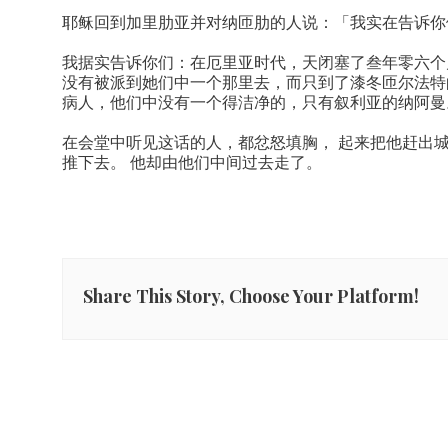
耶稣回到加里肋亚并对纳匝肋的人说：「我实在告诉你
我据实告诉你们：在厄里亚时代，天闭塞了叁年零六个
没有被派到她们中一个那里去，而只到了漆冬匝尔法特
病人，他们中没有一个得洁净的，只有叙利亚的纳阿曼
在会堂中听见这话的人，都忿怒填胸， 起来把他赶出城
推下去。 他却由他们中间过去走了。
Share This Story, Choose Your Platform!