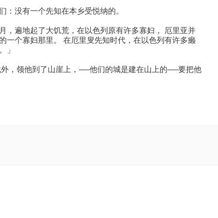
们：没有一个先知在本乡受悦纳的。
月，遍地起了大饥荒，在以色列原有许多寡妇， 厄里亚并
的一个寡妇那里。 在厄里叟先知时代，在以色列有许多癞
。」
外，领他到了山崖上，──他们的城是建在山上的──要把他