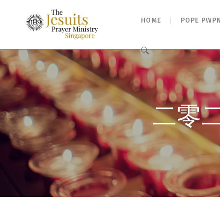
HOME
POPE PWP
Search
for:
二零二