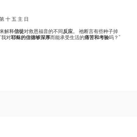
 第 十 五 主 日
来解释
信徒
对救恩福音的不同
反应
。 祂断言有些种子掉
“我对
耶稣的信德够深厚
而能承受生活的
痛苦和考验
吗？”