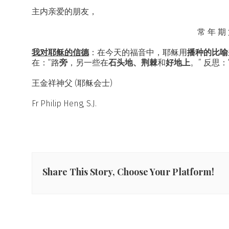
主内亲爱的朋友，
常 年 期
我对耶稣的信德
：在今天的福音中，耶稣用
播种的比喻
在：“路
旁
，另一些在
石头地、荆棘
和
好地上
。” 反思：
王金祥神父 (耶稣会士)
Fr Philip Heng, S.J.
Share This Story, Choose Your Platform!