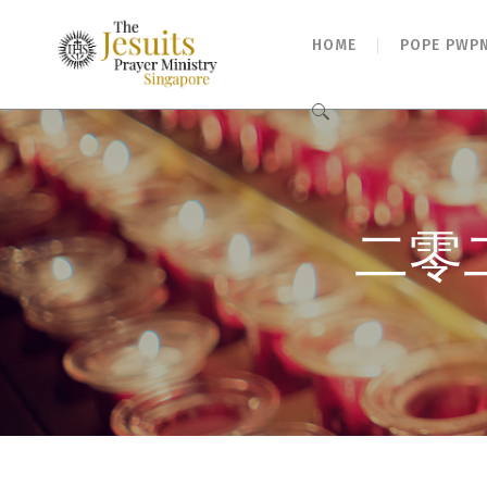
HOME
POPE PWP
Search
for:
二零二