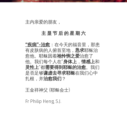
主内亲爱的朋友，
主 显 节 后 的 星 期 六
“疾病”-治愈
：在今天的福音里，那患
有皮肤病的人俯首至地，
恳求
耶稣治
愈他。耶稣因着
祂怜悯之爱
治愈了
他。我们每个人在“
身体上
，
情感上
和
灵性上
”都
需要得到耶稣的治愈
。我们
是否足够
谦虚去寻求耶稣
在我们心中
扎根，并
治愈我们
？
王金祥神父 (耶稣会士)
Fr Philip Heng, S.J.