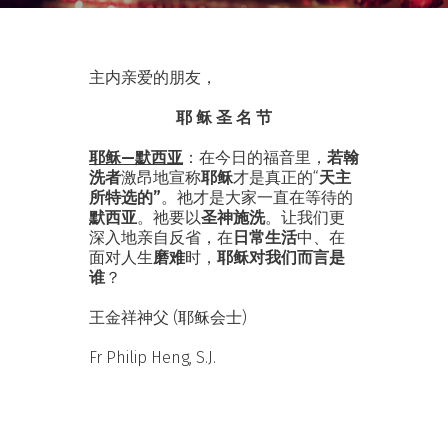
主内亲爱的朋友，
耶 稣 圣 名 节
耶稣—默西亚
：在今日的福音里，
若翰
洗者
激昂地宣称
耶稣
才是真正的“
天主
所特选的”
。祂才是大家一直在等待的
默西亚
。祂要以
圣神施洗
。让我们更
深入地亲自反省，在
日常生活
中、在
面对人生
磨难
时，
耶稣对我们而言是
谁
？
王金祥神父 (耶稣会士)
Fr Philip Heng, S.J.