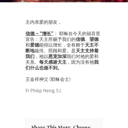
主内亲爱的朋友，
信德 – “增长”
： 耶稣在今天的福音里
宣告：天主所赐予我们的
信德
、
望德
和
爱德
能得以增长，全有赖于
天主不
断地
栽培、照顾和爱。是
天主支持着
我们
，祂以
恩宠加深
我们对祂的爱和
关系。
每天感谢天主
，因为没有祂
我
们什么也做不到。
王金祥神父 (耶稣会士)
Fr Philip Heng, S.J.
Share This Story, Choose