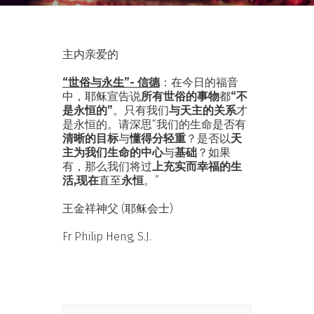
主内亲爱的
“世俗与永生”- 信德
：在今日的福音
中，耶稣宣告说
所有世俗的事物
都
“不
是永恒的”
。只有我们
与天主的关系
才
是永恒的。请深思“我们的生命是否有
清晰的目标
与
懂得分轻重
？是否以
天
主为我们生命的中心
与
基础
？如果
有，那么我们将过
上充实而幸福的生
活,现在
直至
永恒
。”
王金祥神父 (耶稣会士)
Fr Philip Heng, S.J.