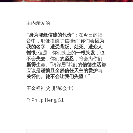
主内亲爱的
“身为耶稣信徒的代价”
：在今日的福
音中，耶稣提醒了信徒们“你们会
因为
我的名字
，
遭受背叛、处死、遭众人
憎恨
; 但是，你们头上的
一根头发
，也
不会
失去
，你们的
坚忍
，将会为你们
赢得
生命。”请深思“我们的
信德生活
都
应该是
谨慎
且
全然信任天主的爱护
与
关怀
的。
祂不会让我们失望
！”
王金祥神父 (耶稣会士)
Fr Philip Heng, S.J.