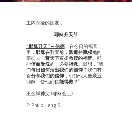
主内亲爱的朋友，
耶稣升天节
“耶稣升天” – 信德
：在今日的福音
里，
耶稣在升天前
，
派遣
并
赋权
祂的
宗徒去向
普天下
宣扬
救赎的福音
。那
些
信而受洗
的，必要
得救
。默想，“我
们
每日如何活出我们的信仰
？我们有
否
分享我们的信仰
，引领他人
更亲近
耶稣，使他们也
能得救
？”
王金祥神父 (耶稣会士)
Fr Philip Heng, S.J.