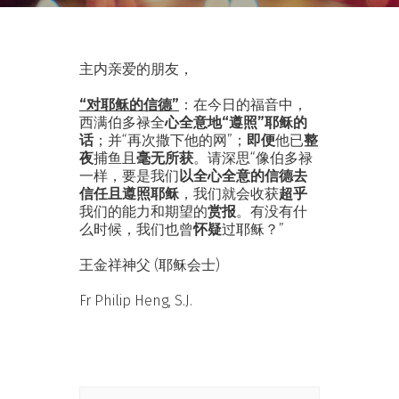
主内亲爱的朋友，
“对耶稣的信德”
：在今日的福音中，
西满伯多禄全
心全意地“遵照”耶稣的
话
；并“再次撒下他的网”；
即便
他已
整
夜
捕鱼且
毫无所获
。请深思“像伯多禄
一样，要是我们
以全心全意的信德去
信任且遵照耶稣
，我们就会收获
超乎
我们的能力和期望的
赏报
。有没有什
么时候，我们也曾
怀疑
过耶稣？”
王金祥神父 (耶稣会士)
Fr Philip Heng, S.J.