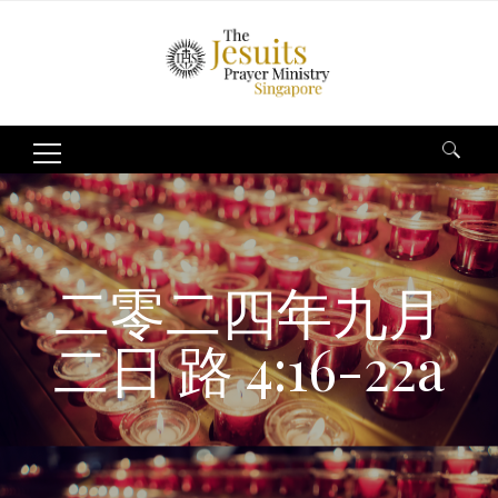
Search
for:
二零二四年九月
二日 路 4:16-22a