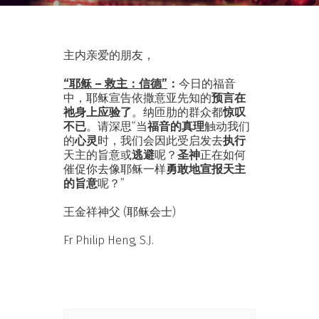
主内亲爱的朋友，
“耶稣 – 救主：信德”
：
今日的福音
中，耶稣宣告依撒意亚先知的
预言在
祂身上应验了
。纳匝肋的群众都
惊叹
不已
。请深思“当
福音的真理
触动我们
的
心灵
时，我们会因此受启发去
执行
天主的旨意或
逃避
呢？
圣神
正在如何
催促你去像耶稣一样
勇敢地宣报天主
的旨意
呢？”
王金祥神父 (耶稣会士)
Fr Philip Heng, S.J.